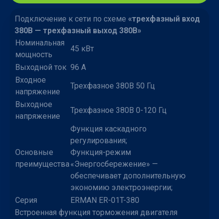
Подключение к сети по схеме
«трехфазный вход
380В — трехфазный выход 380В»
Номинальная
45 кВт
мощность
Выходной ток
96 А
Входное
Трехфазное 380В 50 Гц
напряжение
Выходное
Трехфазное 380В 0-120 Гц
напряжение
Функция каскадного
регулирования;
Основные
Функция-режим
преимущества
«Энергосбережение» —
обеспечивает дополнительную
экономию электроэнергии;
Серия
ERMAN ER-01T-380
Встроенная функция торможения двигателя