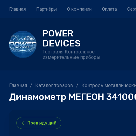
Главная
Партнёры
О компании
Оплата
Сер
POWER
DEVICES
Торговля Контрольное
измерительные приборы
Главная
/
Каталог товаров
/
Контроль металлически
Динамометр МЕГЕОН 34100
Предыдущий