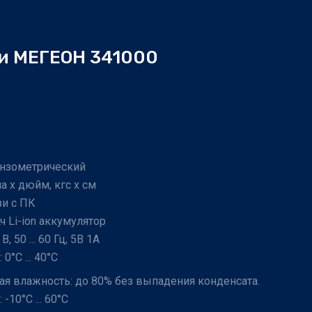
и МЕГЕОН 341000
ензометрический
а х дюйм, кгс х см
зи с ПК
ч Li-ion аккумулятор
 В, 50 ... 60 Гц, 5В 1А
0°С ... 40°С
ая влажность: до 80% без выпадения конденсата.
-10°С ... 60°С