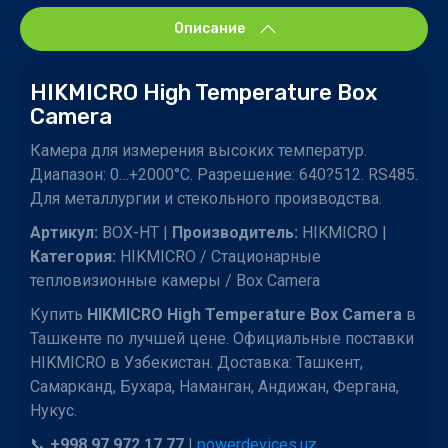
Описание
HIKMICRO High Temperature Box
Camera
Камера для измерения высоких температур.
Диапазон: 0…+2000°С. Разрешение: 640?512. RS485.
Для металлургии и стекольного производства.
Артикул:
BOX-HT |
Производитель:
HIKMICRO |
Категория:
HIKMICRO / Стационарные
тепловизионные камеры / Box Camera
Купить
HIKMICRO High Temperature Box Camera
в
Ташкенте по лучшей цене. Официальные поставки
HIKMICRO в Узбекистан. Доставка: Ташкент,
Самарканд, Бухара, Наманган, Андижан, Фергана,
Нукус.
📞
+998 97 972 17 77
|
powerdevices.uz