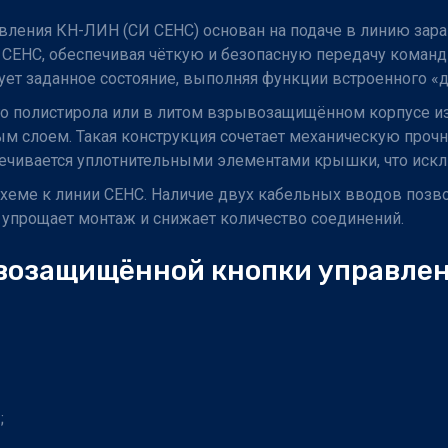
ния КН-ЛИН (СИ СЕНС) основан на подаче в линию заране
 СЕНС, обеспечивая чёткую и безопасную передачу кома
ет заданное состояние, выполняя функции встроенного «д
го полистирола или в литом взрывозащищённом корпусе и
лоем. Такая конструкция сочетает механическую прочнос
чивается уплотнительными элементами крышки, что искл
хеме к линии СЕНС. Наличие двух кабельных вводов позв
 упрощает монтаж и снижает количество соединений.
возащищённой кнопки управлен
;