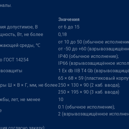
налы.
Значения
ия допустимое, В
от 6 до 15
ность, Вт, не более
0,18
от 10 до 50 (обычное исполнение
ужающей среды, ℃
от -50 до +60 (взрывозащищённ
IP40 (обычное исполнение);
о ГОСТ 14254
IР66 (взрывозащищённое испол
ывозащиты
1 Ex db IIB T4 Gb (взрывозащищ
65 × 68 × 59 (пластиковый корпус
ы Ш × В × Г, мм, не более
250 × 130 × 90 (2 каб. ввода);
250 × 195 × 90 (3 каб. ввода)
жбы, лет, не менее
10
0.1 (обычное исполнение);
е
2 (взрывозащищённое исполнен
я согласно заказу);