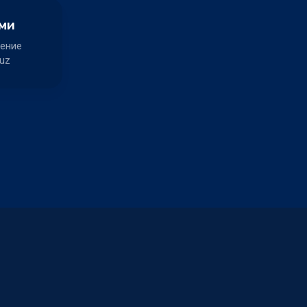
ами
ение
uz