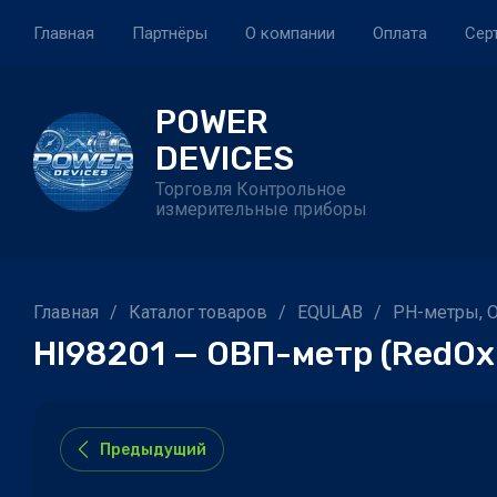
Главная
Партнёры
О компании
Оплата
Сер
POWER
DEVICES
Торговля Контрольное
измерительные приборы
Главная
/
Каталог товаров
/
EQULAB
/
PH-метры, 
HI98201 — ОВП-метр (RedOx
Предыдущий