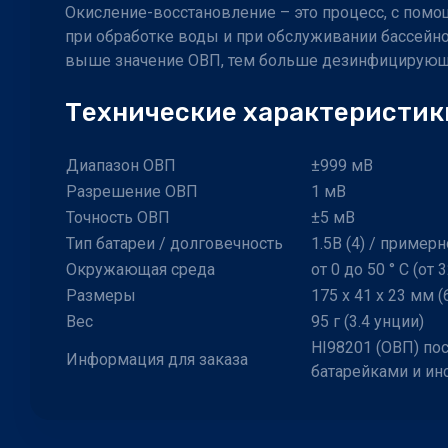
Окисление-восстановление – это процесс, с помо
при обработке воды и при обслуживании бассейнов
выше значение ОВП, тем больше дезинфицирующ
Технические характеристик
Диапазон ОВП
±999 мВ
Разрешение ОВП
1 мВ
Точность ОВП
±5 мВ
Тип батареи / долговечность
1.5В (4) / приме
Окружающая среда
от 0 до 50 ° C (от
Размеры
175 x 41 x 23 мм (6.
Вес
95 г (3.4 унции)
HI98201 (ОВП) по
Информация для заказа
батарейками и ин