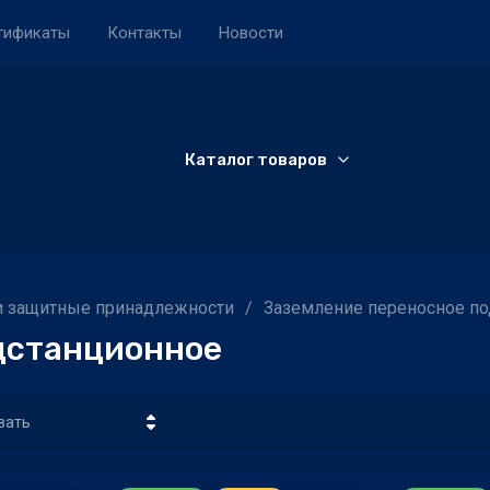
тификаты
Контакты
Новости
Каталог товаров
и защитные принадлежности
/
Заземление переносное п
дстанционное
вать
на - убывание