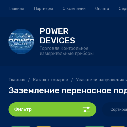
Главная
Партнёры
О компании
Оплата
Сер
POWER
DEVICES
Торговля Контрольное
измерительные приборы
Главная
/
Каталог товаров
/
Указатели напряжения 
Заземление переносное по
Фильтр
Сортиро
Це