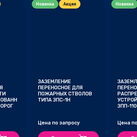
Новинка
Акция
Новинка
на - возрастание
звание - Я-А
звание - А-Я
ЗАЗЕМЛЕНИЕ
ЗАЗЕМ
Я
ПЕРЕНОСНОЕ ДЛЯ
ПЕРЕНО
ТИ
ПОЖАРНЫХ СТВОЛОВ
РАСПР
ОВАНН
ТИПА ЗПС-1Н
УСТРОЙ
ДОРОГ
ЗПП-11
Цена по запросу
Цена п