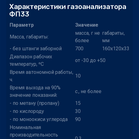
Характеристики газоанализатора
ФП33
Параметр
Значение
масса, г не
габариты,
Масса, габариты:
более
мм
- без штанги заборной
700
160x120x33
Диапазон рабочих
от -30 до +50
температур, ºС
Время автономной работы,
10
ч.
Время выхода на 90%
с., не более
значение показаний:
- по метану (пропану)
15
- по кислороду
30
- по моноокиси углерода
90
Номинальная
производительность
0,3