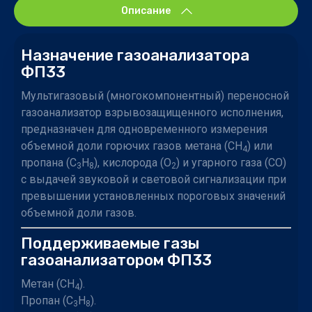
Описание
Назначение газоанализатора
ФП33
Мультигазовый (многокомпонентный) переносной
газоанализатор взрывозащищенного исполнения,
предназначен для одновременного измерения
объемной доли горючих газов метана (СН
) или
4
пропана (С
Н
), кислорода (О
) и угарного газа (СО)
3
8
2
с выдачей звуковой и световой сигнализации при
превышении установленных пороговых значений
объемной доли газов.
Поддерживаемые газы
газоанализатором ФП33
Метан (CH
).
4
Пропан (C
H
).
3
8