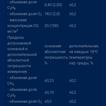
- объемная доля
0,40 (2,00)
±0,2
С
Н
3
8
- объемная доля O
18,0 (2,0)
±0,2
2
- массовая
концентрация CO,
20 (100)
±0,2
3
мг/м
Пределы
допускаемой
основная
дополнительная,
основной и
абсолютная
на каждые 10ºC
дополнительной
погрешность,
температуры
абсолютной
%
окр. среды, %
погрешности
измерения:
- объемная доля
±0,25
±0,2
СН
4
- объемная доля
±0,10
±0,2
С
Н
3
8
- объемная доля O
±0,5
±0,2
2