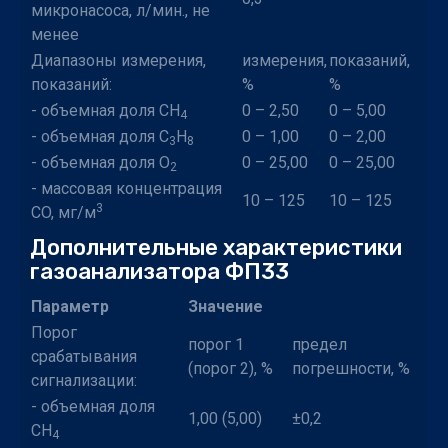
микронасоса, л/мин., не
менее
Диапазоны измерения,
измерения,
показаний,
показаний:
%
%
- объемная доля СН
0 – 2,50
0 – 5,00
4
- объемная доля С
Н
0 – 1,00
0 – 2,00
3
8
- объемная доля O
0 – 25,00
0 – 25,00
2
- массовая концентрация
10 – 125
10 – 125
3
СO, мг/м
Дополнительные характеристики
газоанализатора ФП33
Параметр
Значение
Порог
порог 1
предел
срабатывания
(порог 2), %
погрешности, %
сигнализации:
- объемная доля
1,00 (5,00)
±0,2
СН
4