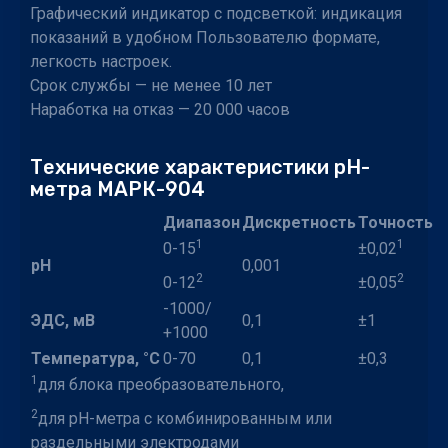
Графический индикатор с подсветкой: индикация
показаний в удобном Пользователю формате,
легкость настроек.
Срок службы — не менее 10 лет
Наработка на отказ — 20 000 часов
Технические характеристики рН-
метра МАРК-904
Диапазон
Дискретность
Точность
1
1
0-15
±0,02
pH
0,001
2
2
0-12
±0,05
-1000/
ЭДС, мВ
0,1
±1
+1000
Температура, °
C
0-70
0,1
±0,3
1
для блока преобразовательного,
2
для pH-метра с комбинированным или
раздельными электродами