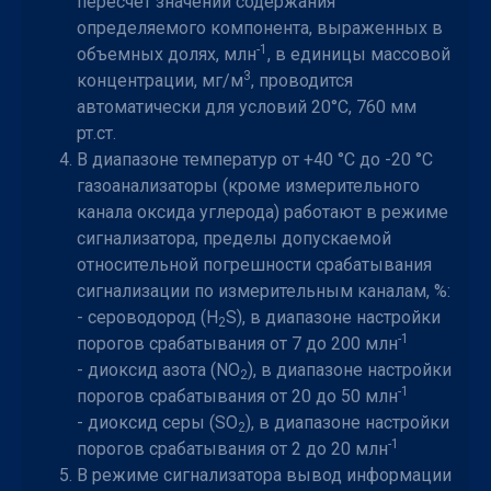
пересчет значений содержания
определяемого компонента, выраженных в
-1
объемных долях, млн
, в единицы массовой
3
концентрации, мг/м
, проводится
автоматически для условий 20°C, 760 мм
рт.ст.
В диапазоне температур от +40 °C до -20 °C
газоанализаторы (кроме измерительного
канала оксида углерода) работают в режиме
сигнализатора, пределы допускаемой
относительной погрешности срабатывания
сигнализации по измерительным каналам, %:
- сероводород (H
S), в диапазоне настройки
2
-1
порогов срабатывания от 7 до 200 млн
- диоксид азота (NO
), в диапазоне настройки
2
-1
порогов срабатывания от 20 до 50 млн
- диоксид серы (SO
), в диапазоне настройки
2
-1
порогов срабатывания от 2 до 20 млн
В режиме сигнализатора вывод информации