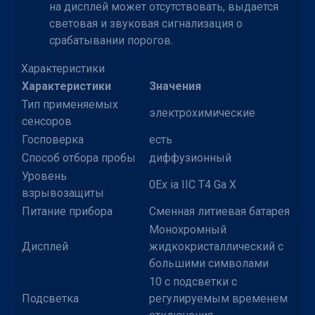
на дисплей может отсутствовать, выдается
световая и звуковая сигнализация о
срабатывании порогов.
Характеристики
Характеристики
Значения
Тип применяемых
электрохимические
сенсоров
Госповерка
есть
Способ отбора пробы
диффузионный
Уровень
0Ex ia IIC T4 Ga X
взрывозащиты
Питание прибора
Сменная литиевая батарея
Монохромный
Дисплей
жидкокристаллический с
большими символами
10 с подсветки с
Подсветка
регулируемым временем