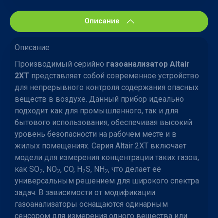
Описание
Описание
Производимый серийно
газоанализатор Altair
2XT
представляет собой современное устройство
для непрерывного контроля содержания опасных
веществ в воздухе. Данный прибор идеально
подходит как для промышленного, так и для
бытового использования, обеспечивая высокий
уровень безопасности на рабочем месте и в
жилых помещениях. Серия Altair 2XT включает
модели для измерения концентрации таких газов,
как SO
, NO
, CO, H
S, NH
, что делает её
2
2
2
2
универсальным решением для широкого спектра
задач. В зависимости от модификации
газоанализаторы оснащаются одинарным
сенсором для измерения одного вещества или