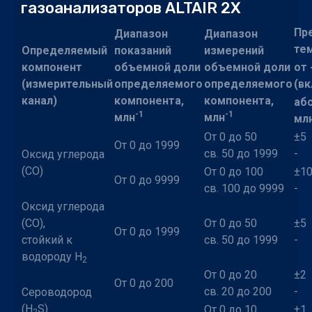
газоанализаторов ALTAIR 2X
Пр
Диапазон
Диапазон
те
Определяемый
показаний
измерений
компонент
объемной доли
объемной доли
от 
(измерительный
определяемого
определяемого
(в
канал)
компонента,
компонента,
аб
-1
-1
млн
млн
мл
От 0 до 50
±5
От 0 до 1999
св. 50 до 1999
-
Оксид углерода
(CO)
От 0 до 100
±1
От 0 до 9999
св. 100 до 9999
-
Оксид углерода
(CO),
От 0 до 50
±5
От 0 до 1999
стойкий к
св. 50 до 1999
-
водороду Н
2
От 0 до 20
±2
От 0 до 200
св. 20 до 200
-
Сероводород
(H
S)
От 0 до 10
±1