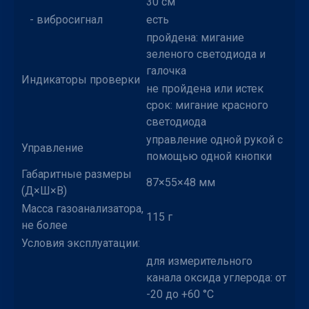
30 см
- вибросигнал
есть
пройдена: мигание
зеленого светодиода и
галочка
Индикаторы проверки
не пройдена или истек
срок: мигание красного
светодиода
управление одной рукой с
Управление
помощью одной кнопки
Габаритные размеры
87×55×48 мм
(Д×Ш×В)
Масса газоанализатора,
115 г
не более
Условия эксплуатации:
для измерительного
канала оксида углерода: от
-20 до +60 °С