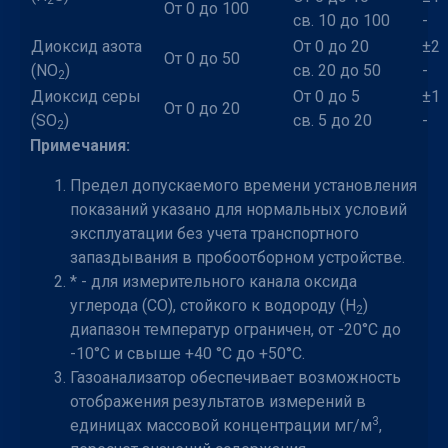
2
От 0 до 100
св. 10 до 100
-
Диоксид азота
От 0 до 20
±2
От 0 до 50
(NO
)
св. 20 до 50
-
2
Диоксид серы
От 0 до 5
±1
От 0 до 20
(SO
)
св. 5 до 20
-
2
Примечания:
Предел допускаемого времени установления
показаний указано для нормальных условий
эксплуатации без учета транспортного
запаздывания в пробоотборном устройстве.
* - для измерительного канала оксида
углерода (CO), стойкого к водороду (H
)
2
диапазон температур ограничен, от -20°C до
-10°C и свыше +40 °C до +50°C.
Газоанализатор обеспечивает возможность
отображения результатов измерений в
3
единицах массовой концентрации мг/м
,