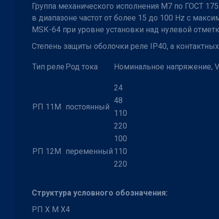
Группа механического исполнения М7 по ГОСТ 1751
в диапазоне частот от более 15 до 100 Hz с мак
МSК-64 при уровне установки над нулевой отметк
Степень защиты оболочки реле IP40, а контактны
Тип реле
Род тока
Номинальное напряжение, 
24
48
РП 11М
постоянный
110
220
100
РП 12М
переменный
110
220
Структура условного обозначения:
РП Х М Х4