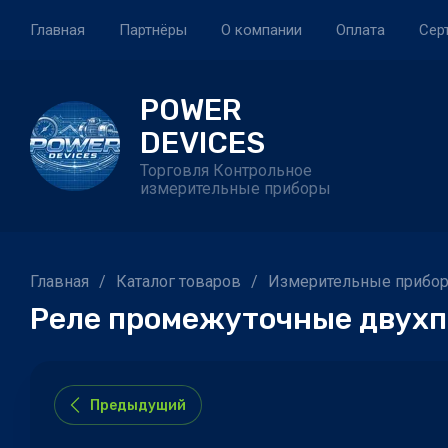
Главная
Партнёры
О компании
Оплата
Сер
POWER
DEVICES
Торговля Контрольное
измерительные приборы
Главная
/
Каталог товаров
/
Измерительные прибор
Реле промежуточные двухп
Предыдущий