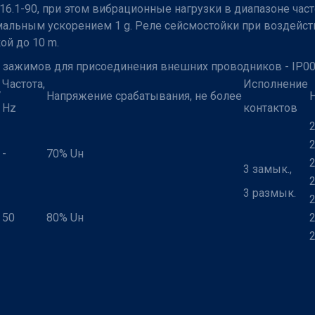
6.1-90, при этом вибрационные нагрузки в диапазоне част
симальным ускорением 1 g. Реле сейсмостойки при воздейс
ой до 10 m.
х зажимов для присоединения внешних проводников - IP00
Частота,
Исполнение
V
Напряжение срабатывания, не более
Hz
контактов
-
70% Uн
3 замык.,
3 размык.
50
80% Uн