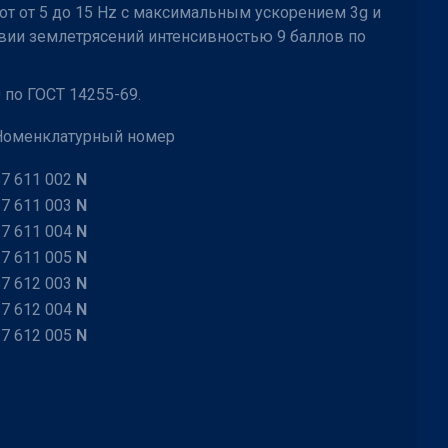
от от 5 до 15 Hz с максимальным ускорением 3g и
твии землетрясений интенсивностью 9 баллов по
 по ГОСТ 14255-69.
Номенклатурный номер
27 611 002
N

27 611 003
N

27 611 004
N

27 611 005
N

27 612 003
N

27 612 004
N

27 612 005
N
