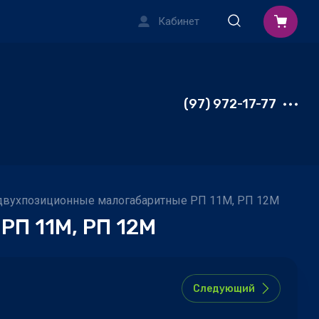
Кабинет
(97) 972-17-77
двухпозиционные малогабаритные РП 11М, РП 12М
П 11М, РП 12М
Следующий