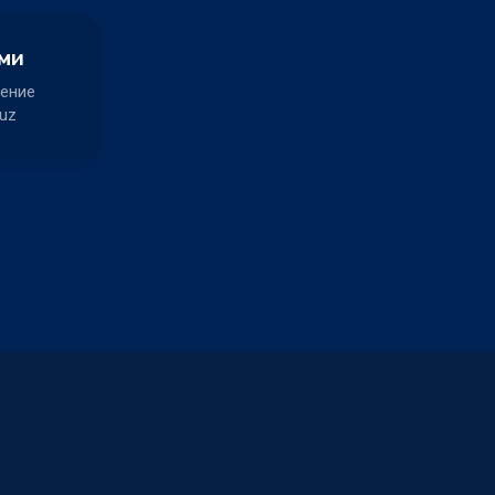
ами
ение
uz