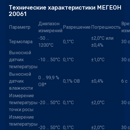
Технические характеристики МЕГЕОН
20061
Диапазон
Вре
Параметр
Разрешение
Погрешность
измерений
изм
-50 ...
±2,0°С или
Термопара
0,1°С
30 с
1200°С
±0,4%
Выносной
датчик
-10 ... 50°С
0,1°С
±1,0°С
30 с
температуры
Выносной
0 ... 99,9 %
датчик
0,1% ОВ
±0,4%
6 с
ОВ*
влажности
Измерение
температуры
-20 ... 50°С
0,1°С
±2,0°С
30 с
точки росы
Измерение
температуры
-20 ... 50°С
0,1°С
±2,0°С
30 с